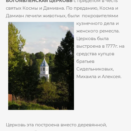
БОГОЯВЛЕНСКАЯ ЦЕРКОВЬ
с приделом в честь
святых Космы и Дамиана. По преданию, Косма и
Дамиан лечили животных, были
покровителями
кузнечного дела и
женского ремесла.
Церковь была
выстроена в 1777г. на
средства купцов
братьев
Сидельниковых,
Михаила и Алексея.
Церковь эта построена вместо деревянной,