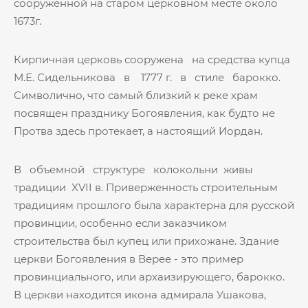
сооруженной на старом церковном месте около
1673г.
Кирпичная церковь сооружена на средства купца
М.Е. Сидельникова в 1777 г. в стиле барокко.
Символично, что самый близкий к реке храм
посвящен празднику Богоявления, как будто не
Протва здесь протекает, а настоящий Иордан.
В объемной структуре колокольни живы
традиции XVII в. Приверженность строительным
традициям прошлого была характерна для русской
провинции, особенно если заказчиком
строительства был купец или прихожане. Здание
церкви Богоявления в Верее - это пример
провинциального, или архаизирующего, барокко.
В церкви находится икона адмирала Ушакова,